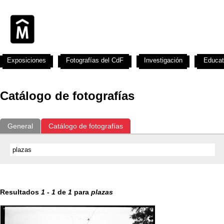
Exposiciones
Fotografías del CdF
Investigación
Educat
Catálogo de fotografías
General
Catálogo de fotografías
Resultados
1
-
1
de
1
para
plazas