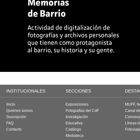
INSTITUCIONALES
SECCIONES
DESTA
Inicio
Exposiciones
MUFF, fes
Quiénes somos
Fotografías del CdF
Canal d
Suscripción
Investigación
Convoca
FAQ
Educativa
Líneas d
Contacto
Catálogo
Fotoviaj
Mediateca