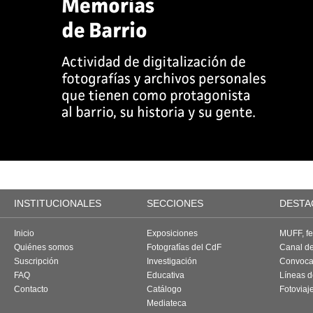
INSTITUCIONALES
SECCIONES
DESTA
Inicio
Exposiciones
MUFF, fes
Quiénes somos
Fotografías del CdF
Canal d
Suscripción
Investigación
Convoca
FAQ
Educativa
Líneas d
Contacto
Catálogo
Fotoviaj
Mediateca