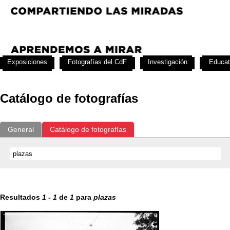
Exposiciones
Fotografías del CdF
Investigación
Educat
Catálogo de fotografías
General
Catálogo de fotografías
Resultados
1
-
1
de
1
para
plazas