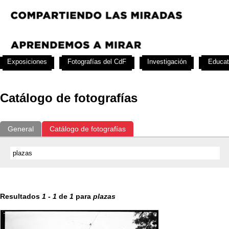
Exposiciones
Fotografías del CdF
Investigación
Educat
Catálogo de fotografías
General
Catálogo de fotografías
Resultados
1
-
1
de
1
para
plazas