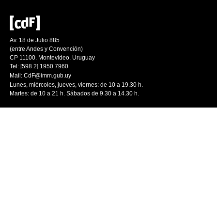
Av. 18 de Julio 885
(entre Andes y Convención)
CP 11100. Montevideo. Uruguay
Tel: [598 2] 1950 7960
Mail:
CdF@imm.gub.uy
Lunes, miércoles, jueves, viernes: de 10 a 19.30 h.
Martes: de 10 a 21 h. Sábados de 9.30 a 14.30 h.