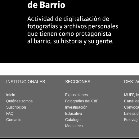
INSTITUCIONALES
SECCIONES
DESTA
Inicio
Exposiciones
MUFF, fes
Quiénes somos
Fotografías del CdF
Canal d
Suscripción
Investigación
Convoca
FAQ
Educativa
Líneas d
Contacto
Catálogo
Fotoviaj
Mediateca