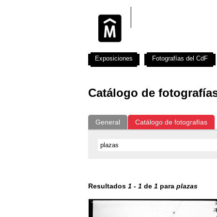
Exposiciones
Fotografías del CdF
Catálogo de fotografía
General
Catálogo de fotografías
Resultados
1
-
1
de
1
para
plazas