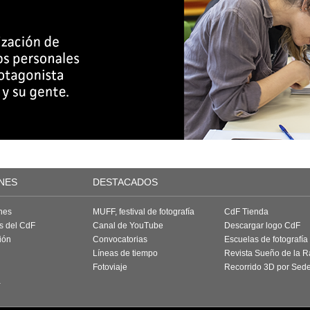
NES
DESTACADOS
nes
MUFF, festival de fotografía
CdF Tienda
as del CdF
Canal de YouTube
Descargar logo CdF
ión
Convocatorias
Escuelas de fotografía
Líneas de tiempo
Revista Sueño de la 
Fotoviaje
Recorrido 3D por Sed
a