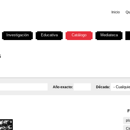
Inicio
Qu
Investigación
Educativa
Catálogo
Mediateca
s
Año exacto:
Década:
F
pl
Ci