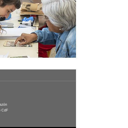
Razón
e CdF