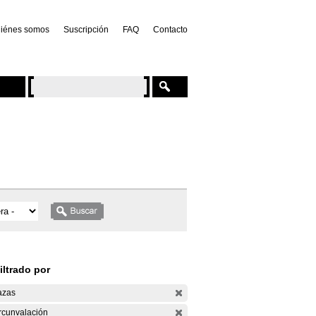
iénes somos
Suscripción
FAQ
Contacto
iltrado por
azas
rcunvalación