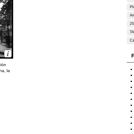
Pl
Ar
25
T
Ca
P
ción
ha, la