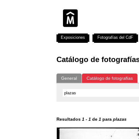
Exposiciones
Fotografías del CdF
Catálogo de fotografía
General
Catálogo de fotografías
Resultados
1
-
1
de
1
para
plazas