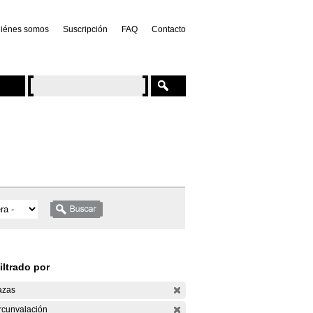
iénes somos
Suscripción
FAQ
Contacto
iltrado por
azas
rcunvalación