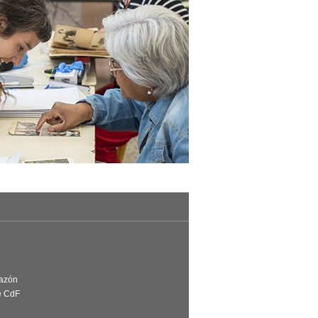
Razón
e CdF