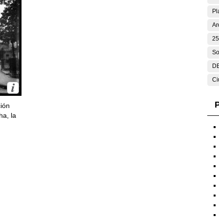
Pl
Ar
25
So
DE
Ci
P
ción
ha, la