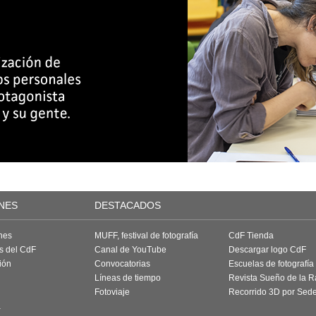
NES
DESTACADOS
nes
MUFF, festival de fotografía
CdF Tienda
as del CdF
Canal de YouTube
Descargar logo CdF
ión
Convocatorias
Escuelas de fotografía
Líneas de tiempo
Revista Sueño de la 
Fotoviaje
Recorrido 3D por Sed
a