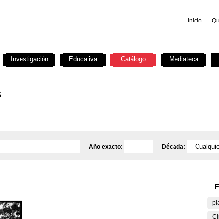
Inicio
Qu
Investigación
Educativa
Catálogo
Mediateca
s
Año exacto:
Década:
F
pl
Ci