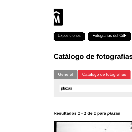
Exposiciones
Fotografías del CdF
Catálogo de fotografía
General
Catálogo de fotografías
Resultados
1
-
1
de
1
para
plazas