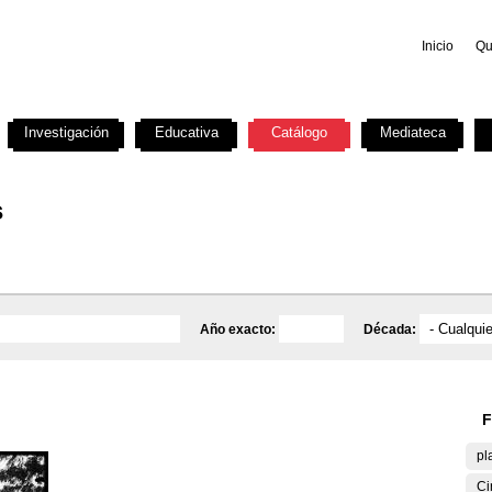
Inicio
Qu
Investigación
Educativa
Catálogo
Mediateca
s
Año exacto:
Década:
F
pl
Ci