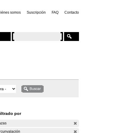
iénes somos
Suscripción
FAQ
Contacto
iltrado por
azas
rcunvalación