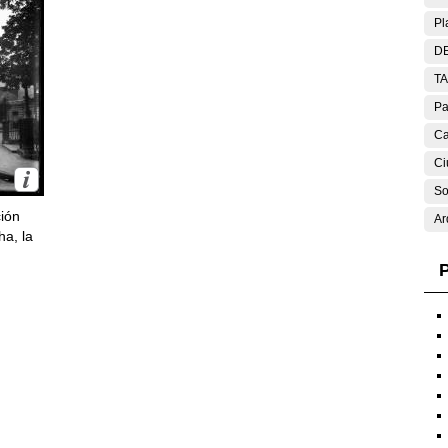
Pl
DE
T
Pa
Ca
Ci
So
ción
Ar
ha, la
P