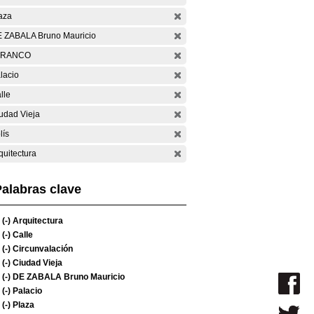
aza
 ZABALA Bruno Mauricio
ARANCO
lacio
lle
udad Vieja
lís
quitectura
alabras clave
(-)
Arquitectura
(-)
Calle
(-)
Circunvalación
(-)
Ciudad Vieja
(-)
DE ZABALA Bruno Mauricio
(-)
Palacio
(-)
Plaza