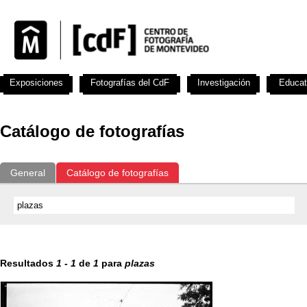
Exposiciones
Fotografías del CdF
Investigación
Educat
Catálogo de fotografías
General
Catálogo de fotografías
Resultados
1
-
1
de
1
para
plazas