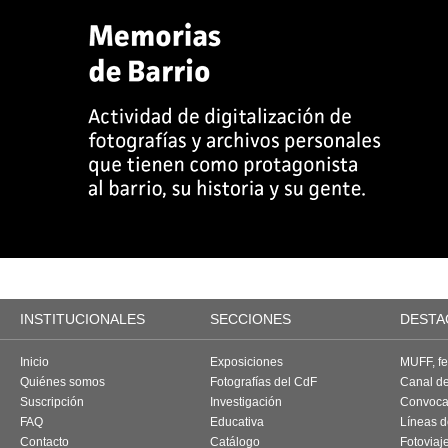
INSTITUCIONALES
SECCIONES
DESTA
Inicio
Exposiciones
MUFF, fes
Quiénes somos
Fotografías del CdF
Canal d
Suscripción
Investigación
Convoca
FAQ
Educativa
Líneas d
Contacto
Catálogo
Fotoviaj