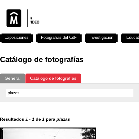
Exposiciones
Fotografías del CdF
Investigación
Educat
Catálogo de fotografías
General
Catálogo de fotografías
Resultados
1
-
1
de
1
para
plazas