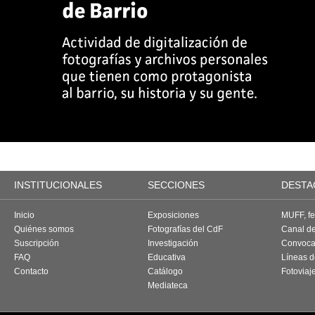
INSTITUCIONALES
SECCIONES
DESTA
Inicio
Exposiciones
MUFF, fes
Quiénes somos
Fotografías del CdF
Canal d
Suscripción
Investigación
Convoca
FAQ
Educativa
Líneas d
Contacto
Catálogo
Fotoviaj
Mediateca