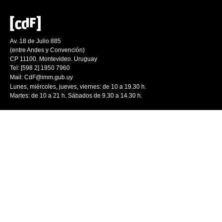
Av. 18 de Julio 885
(entre Andes y Convención)
CP 11100. Montevideo. Uruguay
Tel: [598 2] 1950 7960
Mail:
CdF@imm.gub.uy
Lunes, miércoles, jueves, viernes: de 10 a 19.30 h.
Martes: de 10 a 21 h. Sábados de 9.30 a 14.30 h.