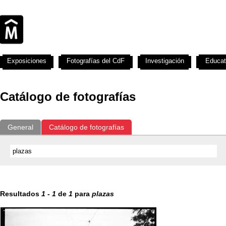
Exposiciones
Fotografías del CdF
Investigación
Educat
Catálogo de fotografías
General
Catálogo de fotografías
Resultados
1
-
1
de
1
para
plazas