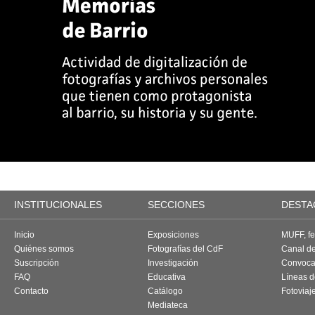
INSTITUCIONALES
SECCIONES
DESTA
Inicio
Exposiciones
MUFF, fes
Quiénes somos
Fotografías del CdF
Canal d
Suscripción
Investigación
Convoca
FAQ
Educativa
Líneas d
Contacto
Catálogo
Fotoviaj
Mediateca