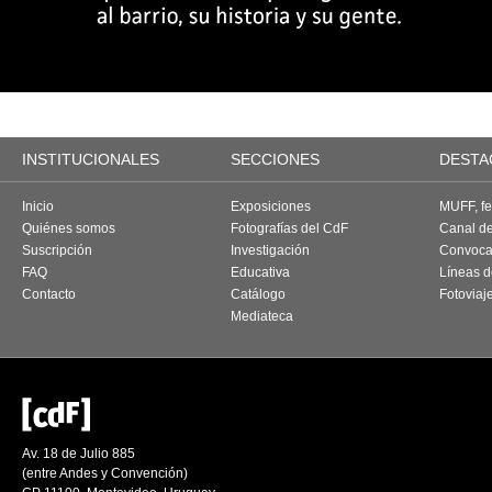
INSTITUCIONALES
SECCIONES
DESTA
Inicio
Exposiciones
MUFF, fes
Quiénes somos
Fotografías del CdF
Canal d
Suscripción
Investigación
Convoca
FAQ
Educativa
Líneas d
Contacto
Catálogo
Fotoviaj
Mediateca
Av. 18 de Julio 885
(entre Andes y Convención)