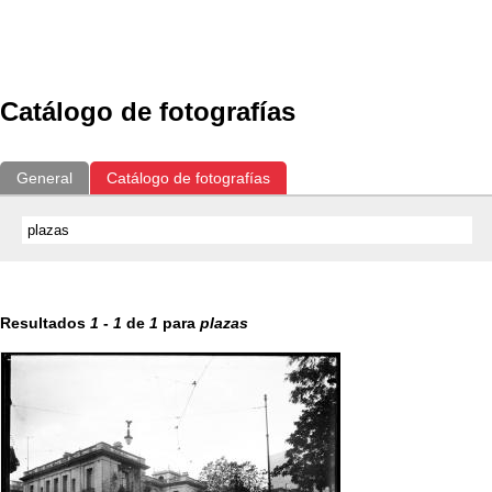
Exposiciones
Fotografías del CdF
Investigación
Educat
Catálogo de fotografías
General
Catálogo de fotografías
Resultados
1
-
1
de
1
para
plazas