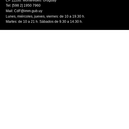
CP 11100. Montevideo. Uruguay
Tel: [598 2] 1950 7960
Mail:
CdF@imm.gub.uy
Lunes, miércoles, jueves, viernes: de 10 a 19.30 h.
Martes: de 10 a 21 h. Sábados de 9.30 a 14.30 h.