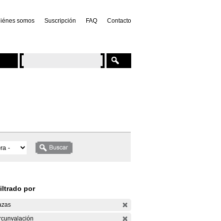
iénes somos
Suscripción
FAQ
Contacto
iltrado por
azas
rcunvalación