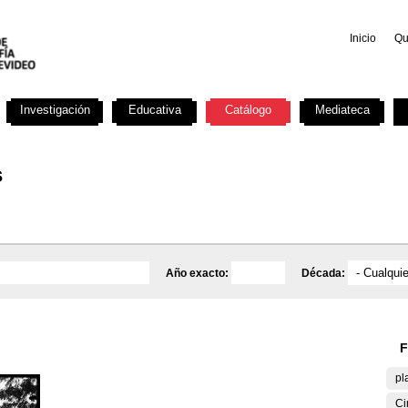
Inicio
Qu
Investigación
Educativa
Catálogo
Mediateca
s
Año exacto:
Década:
F
pl
Ci