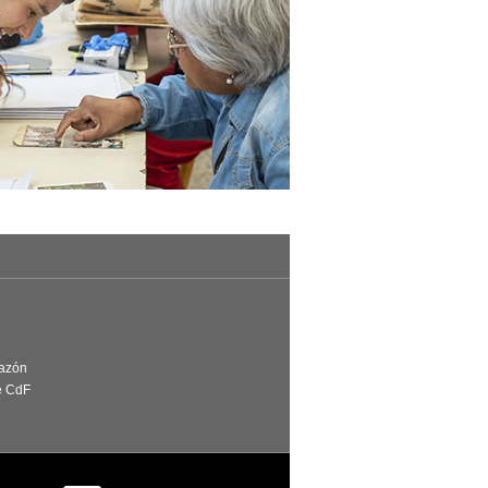
Razón
e CdF