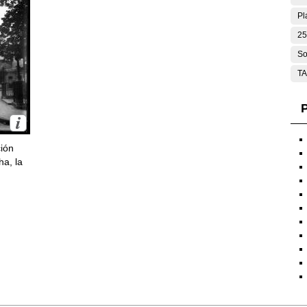
Pl
25
So
T
P
ción
ha, la