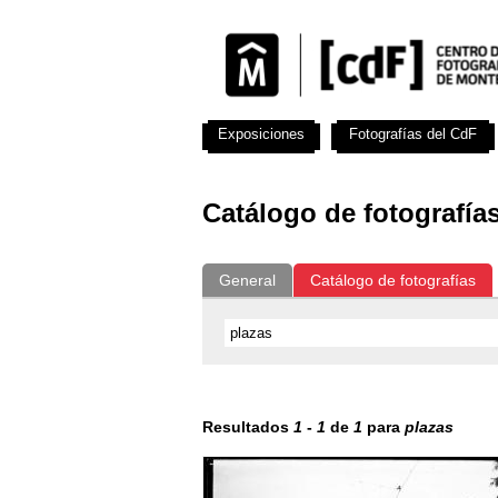
Exposiciones
Fotografías del CdF
Catálogo de fotografía
General
Catálogo de fotografías
Resultados
1
-
1
de
1
para
plazas