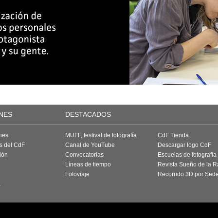
NES
DESTACADOS
nes
MUFF, festival de fotografía
CdF Tienda
as del CdF
Canal de YouTube
Descargar logo CdF
ión
Convocatorias
Escuelas de fotografía
Líneas de tiempo
Revista Sueño de la 
Fotoviaje
Recorrido 3D por Sed
a