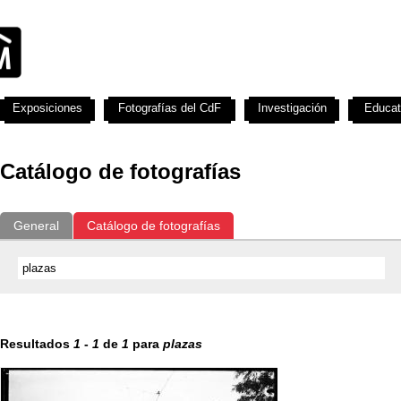
Exposiciones
Fotografías del CdF
Investigación
Educat
Catálogo de fotografías
General
Catálogo de fotografías
Resultados
1
-
1
de
1
para
plazas