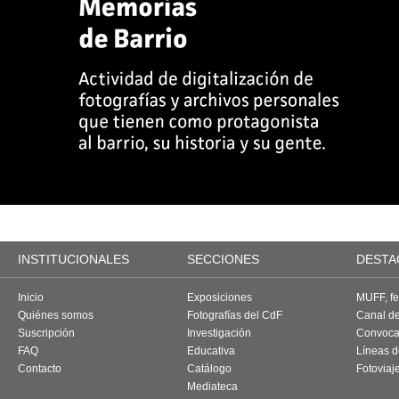
INSTITUCIONALES
SECCIONES
DESTA
Inicio
Exposiciones
MUFF, fes
Quiénes somos
Fotografías del CdF
Canal d
Suscripción
Investigación
Convoca
FAQ
Educativa
Líneas d
Contacto
Catálogo
Fotoviaj
Mediateca