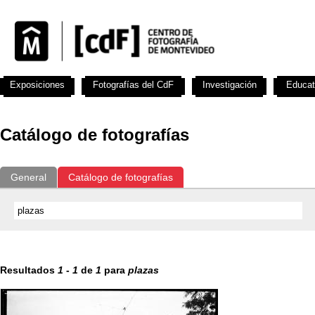
Exposiciones
Fotografías del CdF
Investigación
Educat
Catálogo de fotografías
General
Catálogo de fotografías
Resultados
1
-
1
de
1
para
plazas