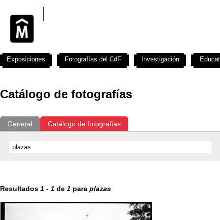
Exposiciones
Fotografías del CdF
Investigación
Educat
Catálogo de fotografías
General
Catálogo de fotografías
Resultados
1
-
1
de
1
para
plazas