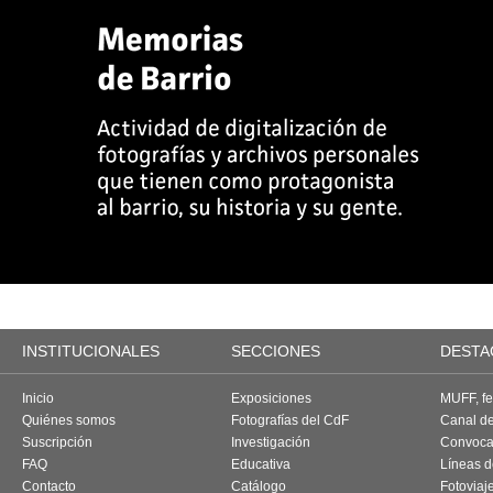
INSTITUCIONALES
SECCIONES
DESTA
Inicio
Exposiciones
MUFF, fes
Quiénes somos
Fotografías del CdF
Canal d
Suscripción
Investigación
Convoca
FAQ
Educativa
Líneas d
Contacto
Catálogo
Fotoviaj