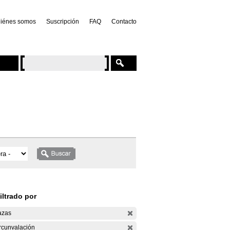
iénes somos
Suscripción
FAQ
Contacto
iltrado por
azas
rcunvalación