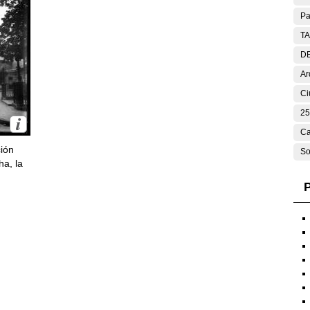
Pa
T
DE
Ar
Ci
25
Ca
ción
So
ha, la
P