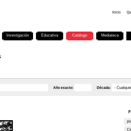
Inicio
Qu
Investigación
Educativa
Catálogo
Mediateca
s
Año exacto:
Década:
F
pl
Ci