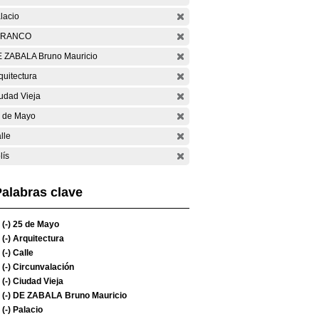
lacio
ARANCO
 ZABALA Bruno Mauricio
quitectura
udad Vieja
 de Mayo
lle
lís
alabras clave
(-)
25 de Mayo
(-)
Arquitectura
(-)
Calle
(-)
Circunvalación
(-)
Ciudad Vieja
(-)
DE ZABALA Bruno Mauricio
(-)
Palacio