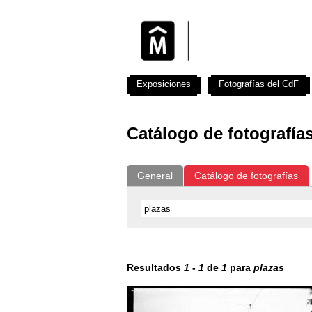
Exposiciones
Fotografías del CdF
Catálogo de fotografía
General
Catálogo de fotografías
Resultados
1
-
1
de
1
para
plazas