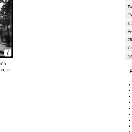
Pa
T
DE
Ar
25
Ca
So
ción
ha, la
P