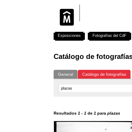
Exposiciones
Fotografías del CdF
Catálogo de fotografía
General
Catálogo de fotografías
Resultados
1
-
1
de
1
para
plazas