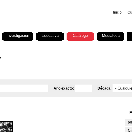
Inicio
Qu
Investigación
Educativa
Catálogo
Mediateca
s
Año exacto:
Década:
F
pl
Ci