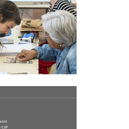
Razón
e CdF