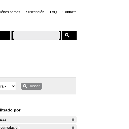
iénes somos
Suscripción
FAQ
Contacto
iltrado por
azas
rcunvalación