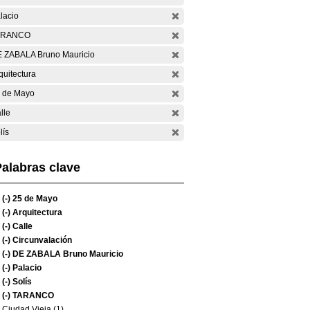
lacio
ARANCO
 ZABALA Bruno Mauricio
quitectura
 de Mayo
lle
lís
alabras clave
(-)
25 de Mayo
(-)
Arquitectura
(-)
Calle
(-)
Circunvalación
(-)
DE ZABALA Bruno Mauricio
(-)
Palacio
(-)
Solís
(-)
TARANCO
Ciudad Vieja (1)