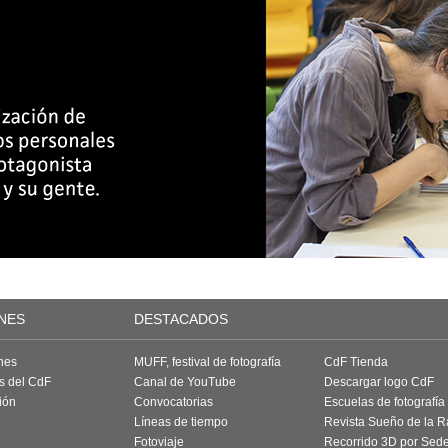
NES
DESTACADOS
nes
MUFF, festival de fotografía
CdF Tienda
as del CdF
Canal de YouTube
Descargar logo CdF
ión
Convocatorias
Escuelas de fotografía
Líneas de tiempo
Revista Sueño de la 
Fotoviaje
Recorrido 3D por Sed