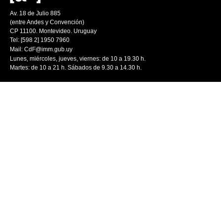
Av. 18 de Julio 885
(entre Andes y Convención)
CP 11100. Montevideo. Uruguay
Tel: [598 2] 1950 7960
Mail:
CdF@imm.gub.uy
Lunes, miércoles, jueves, viernes: de 10 a 19.30 h.
Martes: de 10 a 21 h. Sábados de 9.30 a 14.30 h.