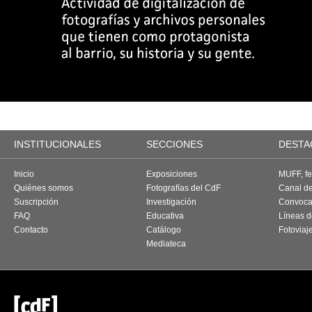
INSTITUCIONALES
SECCIONES
DESTA
Inicio
Exposiciones
MUFF, fes
Quiénes somos
Fotografías del CdF
Canal d
Suscripción
Investigación
Convoca
FAQ
Educativa
Líneas d
Contacto
Catálogo
Fotoviaj
Mediateca