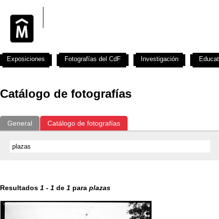
Exposiciones
Fotografías del CdF
Investigación
Educat
Catálogo de fotografías
General
Catálogo de fotografías
Resultados
1
-
1
de
1
para
plazas