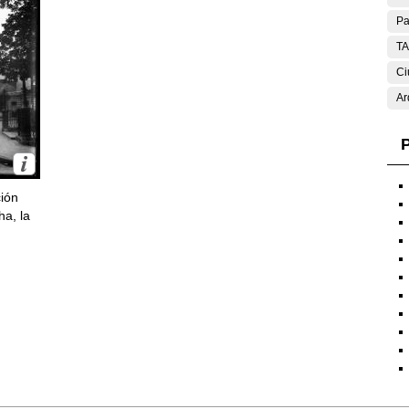
Pa
T
Ci
Ar
P
ción
ha, la