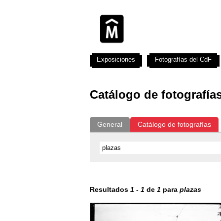
Exposiciones
Fotografías del CdF
Catálogo de fotografía
General
Catálogo de fotografías
Resultados
1
-
1
de
1
para
plazas