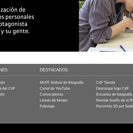
NES
DESTACADOS
nes
MUFF, festival de fotografía
CdF Tienda
as del CdF
Canal de YouTube
Descargar logo CdF
ión
Convocatorias
Escuelas de fotografía
Líneas de tiempo
Revista Sueño de la 
Fotoviaje
Recorrido 3D por Sed
a