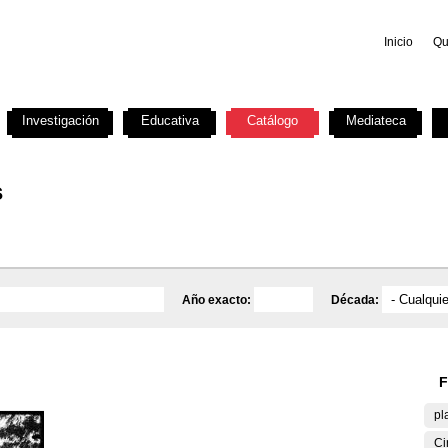
Inicio
Qu
Investigación
Educativa
Catálogo
Mediateca
s
Año exacto:
Década:
F
pl
Ci