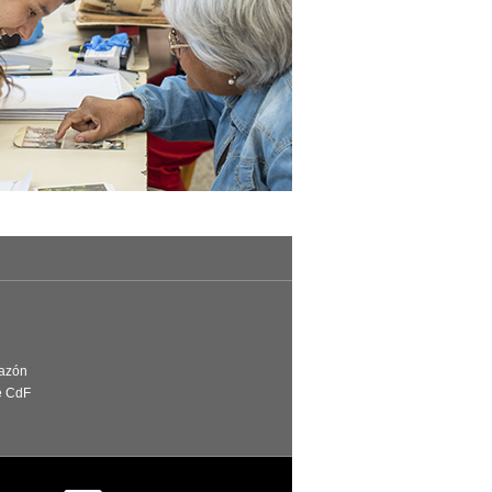
Razón
e CdF