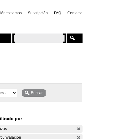
iénes somos
Suscripción
FAQ
Contacto
iltrado por
azas
rcunvalación