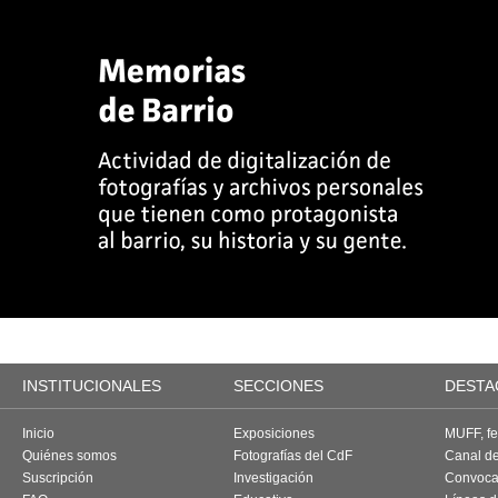
INSTITUCIONALES
SECCIONES
DESTA
Inicio
Exposiciones
MUFF, fes
Quiénes somos
Fotografías del CdF
Canal d
Suscripción
Investigación
Convoca