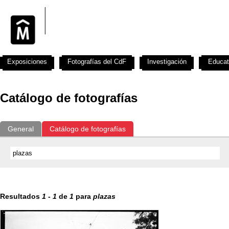
Exposiciones
Fotografías del CdF
Investigación
Educat
Catálogo de fotografías
General
Catálogo de fotografías
Resultados
1
-
1
de
1
para
plazas