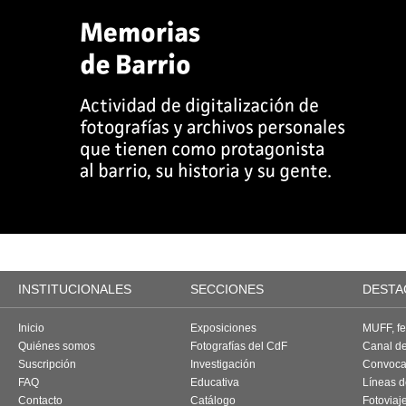
INSTITUCIONALES
SECCIONES
DESTA
Inicio
Exposiciones
MUFF, fes
Quiénes somos
Fotografías del CdF
Canal d
Suscripción
Investigación
Convoca
FAQ
Educativa
Líneas d
Contacto
Catálogo
Fotoviaj