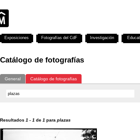
Exposiciones
Fotografías del CdF
Investigación
Educat
Catálogo de fotografías
General
Catálogo de fotografías
Resultados
1
-
1
de
1
para
plazas