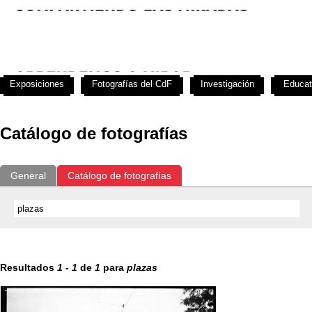
Exposiciones
Fotografías del CdF
Investigación
Educat
Catálogo de fotografías
General
Catálogo de fotografías
Resultados
1
-
1
de
1
para
plazas