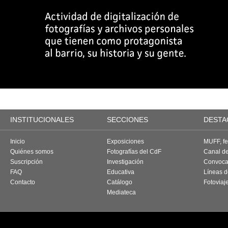
INSTITUCIONALES
SECCIONES
DESTA
Inicio
Exposiciones
MUFF, fes
Quiénes somos
Fotografías del CdF
Canal d
Suscripción
Investigación
Convoca
FAQ
Educativa
Líneas d
Contacto
Catálogo
Fotoviaj
Mediateca