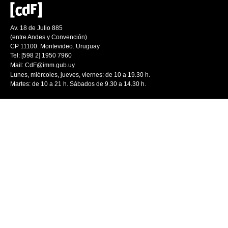
Av. 18 de Julio 885
(entre Andes y Convención)
CP 11100. Montevideo. Uruguay
Tel: [598 2] 1950 7960
Mail:
CdF@imm.gub.uy
Lunes, miércoles, jueves, viernes: de 10 a 19.30 h.
Martes: de 10 a 21 h. Sábados de 9.30 a 14.30 h.