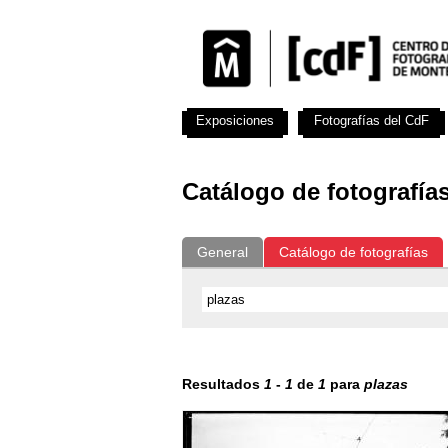
Exposiciones
Fotografías del CdF
Catálogo de fotografía
General
Catálogo de fotografías
Resultados
1
-
1
de
1
para
plazas