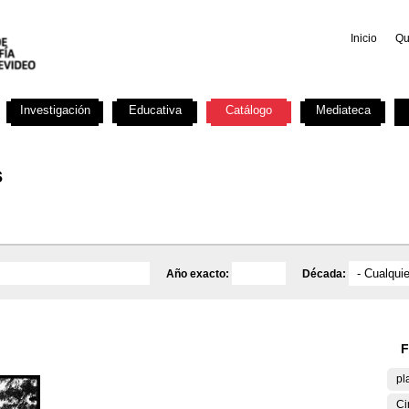
Inicio
Qu
Investigación
Educativa
Catálogo
Mediateca
s
Año exacto:
Década:
F
pl
Ci