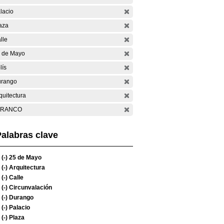
lacio
aza
lle
 de Mayo
lís
rango
quitectura
ARANCO
alabras clave
(-)
25 de Mayo
(-)
Arquitectura
(-)
Calle
(-)
Circunvalación
(-)
Durango
(-)
Palacio
(-)
Plaza