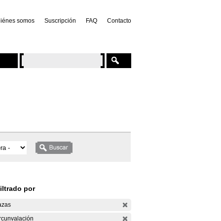
iénes somos
Suscripción
FAQ
Contacto
iltrado por
azas
rcunvalación