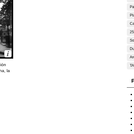
Pa
Pl
Ca
25
So
Du
Ar
ción
T
ha, la
P