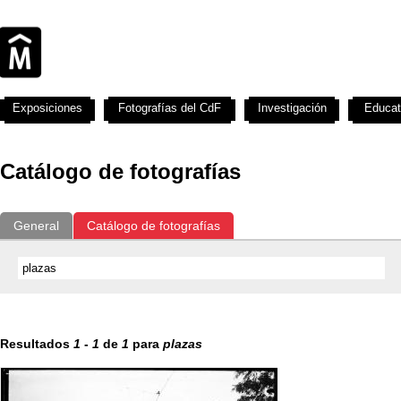
Exposiciones
Fotografías del CdF
Investigación
Educat
Catálogo de fotografías
General
Catálogo de fotografías
Resultados
1
-
1
de
1
para
plazas