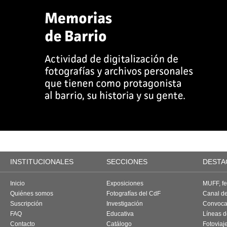
INSTITUCIONALES
SECCIONES
DESTA
Inicio
Exposiciones
MUFF, fes
Quiénes somos
Fotografías del CdF
Canal d
Suscripción
Investigación
Convoca
FAQ
Educativa
Líneas d
Contacto
Catálogo
Fotoviaj