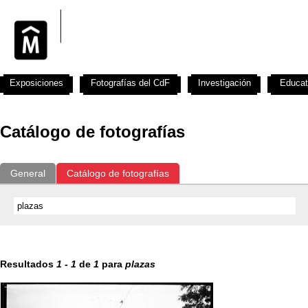
Exposiciones
Fotografías del CdF
Investigación
Educat
Catálogo de fotografías
General
Catálogo de fotografías
Resultados
1
-
1
de
1
para
plazas