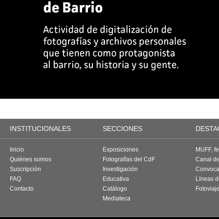
INSTITUCIONALES
SECCIONES
DESTA
Inicio
Exposiciones
MUFF, fes
Quiénes somos
Fotografías del CdF
Canal d
Suscripción
Investigación
Convoca
FAQ
Educativa
Líneas d
Contacto
Catálogo
Fotoviaj
Mediateca