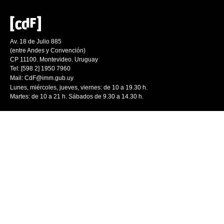
Av. 18 de Julio 885
(entre Andes y Convención)
CP 11100. Montevideo. Uruguay
Tel: [598 2] 1950 7960
Mail:
CdF@imm.gub.uy
Lunes, miércoles, jueves, viernes: de 10 a 19.30 h.
Martes: de 10 a 21 h. Sábados de 9.30 a 14.30 h.