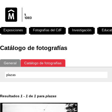
Exposiciones
Fotografías del CdF
Investigación
Educat
Catálogo de fotografías
General
Catálogo de fotografías
Resultados
1
-
1
de
1
para
plazas