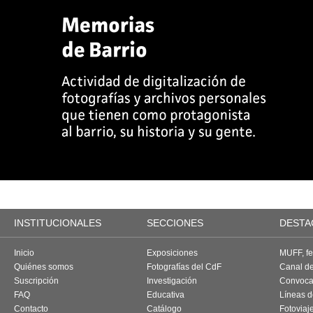
INSTITUCIONALES
SECCIONES
DESTA
Inicio
Exposiciones
MUFF, fes
Quiénes somos
Fotografías del CdF
Canal d
Suscripción
Investigación
Convoca
FAQ
Educativa
Líneas d
Contacto
Catálogo
Fotoviaj