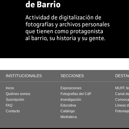
INSTITUCIONALES
SECCIONES
DESTA
Inicio
Exposiciones
MUFF, fes
Quiénes somos
Fotografías del CdF
Canal d
Suscripción
Investigación
Convoca
FAQ
Educativa
Líneas d
Contacto
Catálogo
Fotoviaj
Mediateca