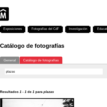
Exposiciones
Fotografías del CdF
Investigación
Educat
Catálogo de fotografías
General
Catálogo de fotografías
Resultados
1
-
1
de
1
para
plazas