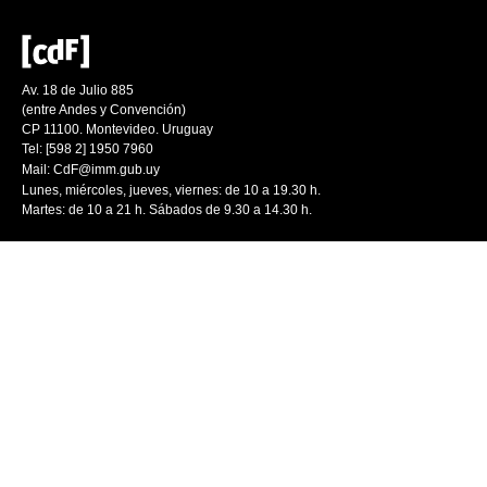
Av. 18 de Julio 885
(entre Andes y Convención)
CP 11100. Montevideo. Uruguay
Tel: [598 2] 1950 7960
Mail:
CdF@imm.gub.uy
Lunes, miércoles, jueves, viernes: de 10 a 19.30 h.
Martes: de 10 a 21 h. Sábados de 9.30 a 14.30 h.