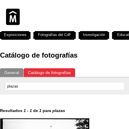
Exposiciones
Fotografías del CdF
Investigación
Educat
Catálogo de fotografías
General
Catálogo de fotografías
Resultados
1
-
1
de
1
para
plazas