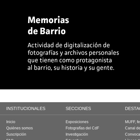
INSTITUCIONALES
SECCIONES
DESTA
Inicio
Exposiciones
MUFF, fes
Quiénes somos
Fotografías del CdF
Canal d
Suscripción
Investigación
Convoca