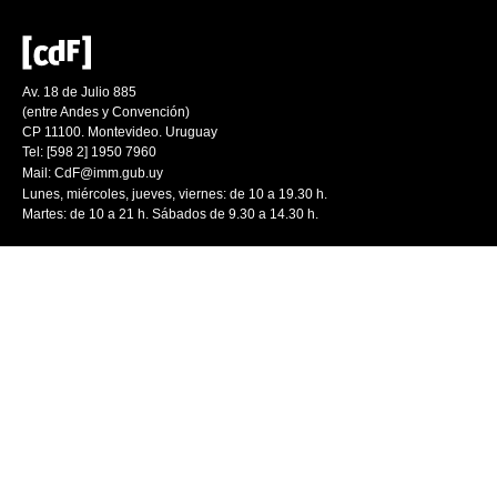
Av. 18 de Julio 885
(entre Andes y Convención)
CP 11100. Montevideo. Uruguay
Tel: [598 2] 1950 7960
Mail:
CdF@imm.gub.uy
Lunes, miércoles, jueves, viernes: de 10 a 19.30 h.
Martes: de 10 a 21 h. Sábados de 9.30 a 14.30 h.