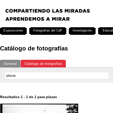
Exposiciones
Fotografías del CdF
Investigación
Educat
Catálogo de fotografías
General
Catálogo de fotografías
Resultados
1
-
1
de
1
para
plazas