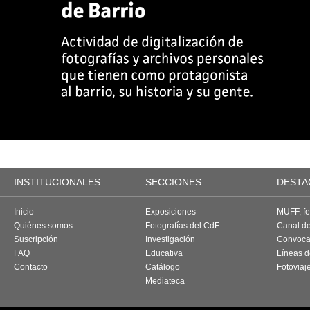
INSTITUCIONALES
SECCIONES
DESTA
Inicio
Exposiciones
MUFF, fes
Quiénes somos
Fotografías del CdF
Canal d
Suscripción
Investigación
Convoca
FAQ
Educativa
Líneas d
Contacto
Catálogo
Fotoviaj
Mediateca