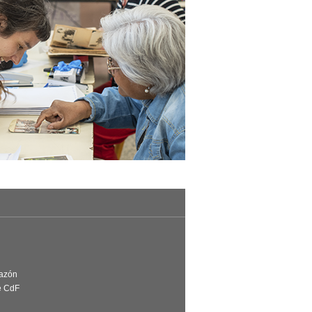
Razón
e CdF