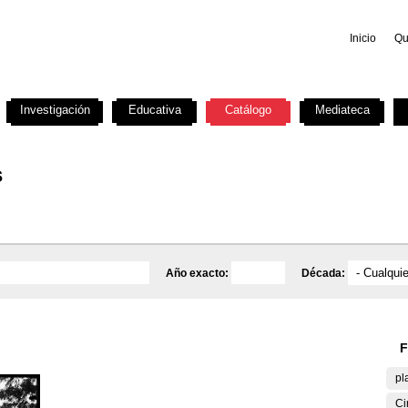
Inicio
Qu
Investigación
Educativa
Catálogo
Mediateca
s
Año exacto:
Década:
F
pl
Ci