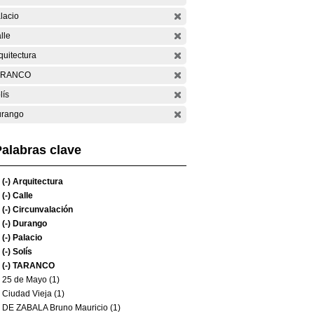
lacio
lle
quitectura
ARANCO
lís
rango
alabras clave
(-)
Arquitectura
(-)
Calle
(-)
Circunvalación
(-)
Durango
(-)
Palacio
(-)
Solís
(-)
TARANCO
25 de Mayo (1)
Ciudad Vieja (1)
DE ZABALA Bruno Mauricio (1)