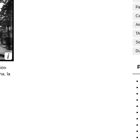
Pa
Ca
Ar
T
So
Du
P
ción
ha, la