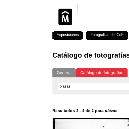
Exposiciones
Fotografías del CdF
Catálogo de fotografía
General
Catálogo de fotografías
Resultados
1
-
1
de
1
para
plazas