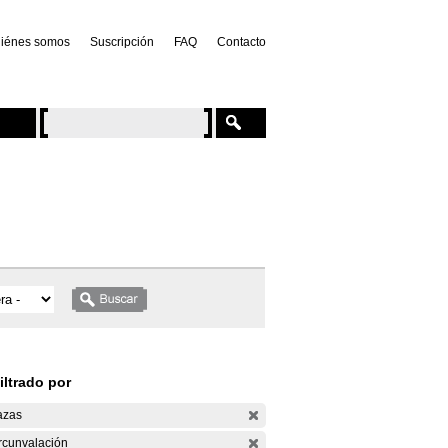
iénes somos
Suscripción
FAQ
Contacto
iltrado por
azas
rcunvalación