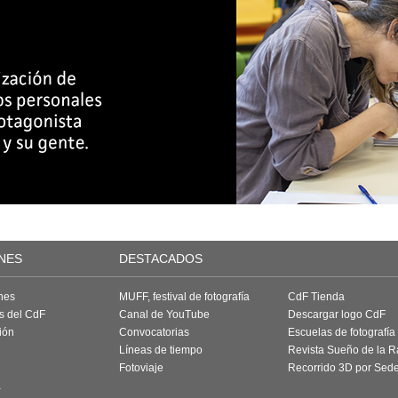
NES
DESTACADOS
nes
MUFF, festival de fotografía
CdF Tienda
as del CdF
Canal de YouTube
Descargar logo CdF
ión
Convocatorias
Escuelas de fotografía
Líneas de tiempo
Revista Sueño de la 
Fotoviaje
Recorrido 3D por Sed
a