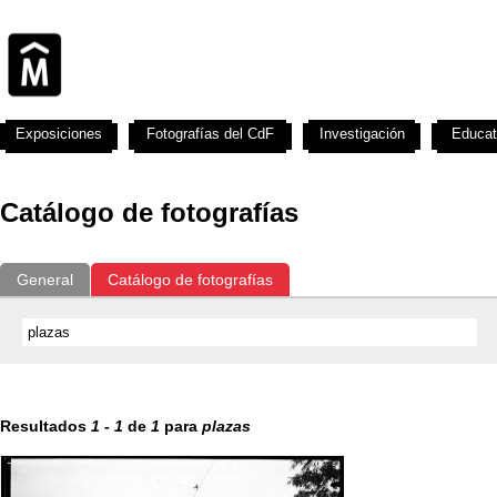
Exposiciones
Fotografías del CdF
Investigación
Educat
Catálogo de fotografías
General
Catálogo de fotografías
Resultados
1
-
1
de
1
para
plazas