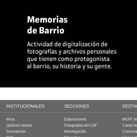
INSTITUCIONALES
SECCIONES
DESTA
Inicio
Exposiciones
MUFF, fes
Quiénes somos
Fotografías del CdF
Canal d
Suscripción
Investigación
Convoca