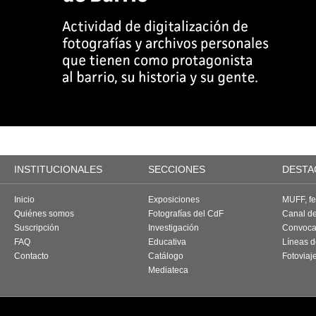
INSTITUCIONALES
SECCIONES
DESTA
Inicio
Exposiciones
MUFF, fes
Quiénes somos
Fotografías del CdF
Canal d
Suscripción
Investigación
Convoca
FAQ
Educativa
Líneas d
Contacto
Catálogo
Fotoviaj
Mediateca