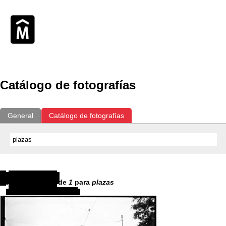
Catálogo de fotografías
General
Catálogo de fotografías
Resultados
1
-
1
de
1
para
plazas