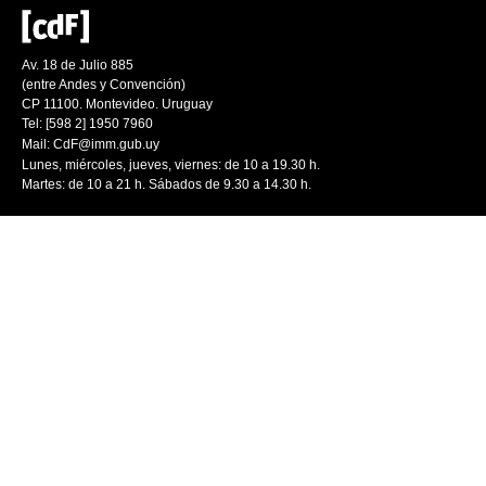
Av. 18 de Julio 885
(entre Andes y Convención)
CP 11100. Montevideo. Uruguay
Tel: [598 2] 1950 7960
Mail:
CdF@imm.gub.uy
Lunes, miércoles, jueves, viernes: de 10 a 19.30 h.
Martes: de 10 a 21 h. Sábados de 9.30 a 14.30 h.