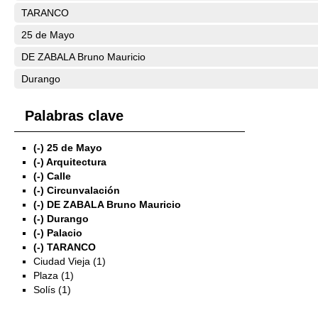
TARANCO
25 de Mayo
DE ZABALA Bruno Mauricio
Durango
Palabras clave
(-)
25 de Mayo
(-)
Arquitectura
(-)
Calle
(-)
Circunvalación
(-)
DE ZABALA Bruno Mauricio
(-)
Durango
(-)
Palacio
(-)
TARANCO
Ciudad Vieja (1)
Plaza (1)
Solís (1)
Exposiciones
Investigación
Fotografías del CdF
Mediateca
Educativa
Catálogo