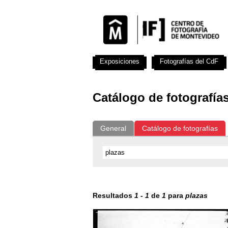
Exposiciones
Fotografías del CdF
Catálogo de fotografía
General
Catálogo de fotografías
Resultados
1
-
1
de
1
para
plazas