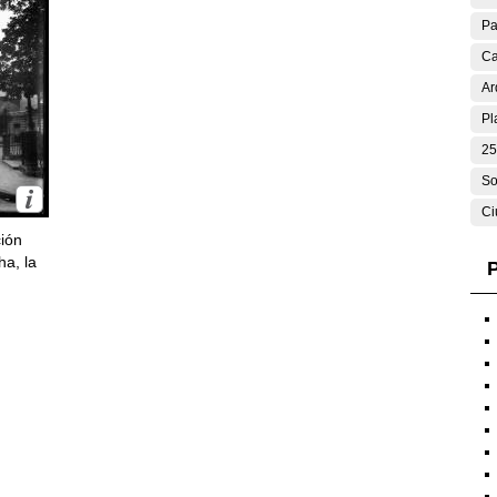
Pa
Ca
Ar
Pl
25
So
Ci
ción
ha, la
P