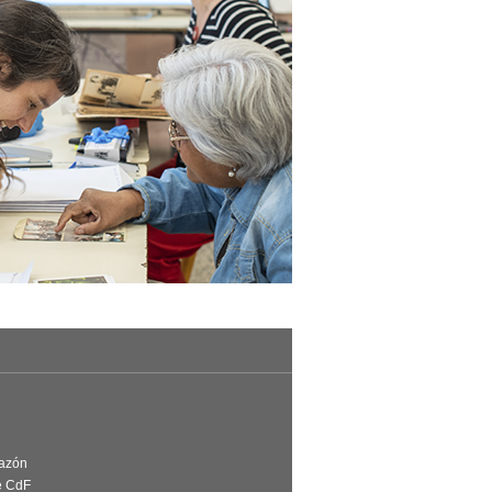
Razón
e CdF