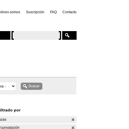
iénes somos
Suscripción
FAQ
Contacto
iltrado por
azas
rcunvalación