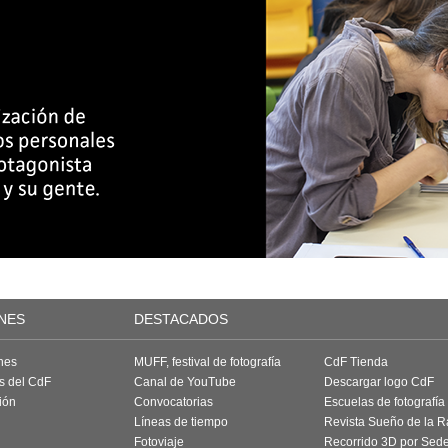
NES
DESTACADOS
nes
MUFF, festival de fotografía
CdF Tienda
as del CdF
Canal de YouTube
Descargar logo CdF
ión
Convocatorias
Escuelas de fotografía
Líneas de tiempo
Revista Sueño de la 
Fotoviaje
Recorrido 3D por Sed