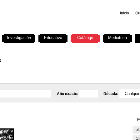
Inicio
Qu
Investigación
Educativa
Catálogo
Mediateca
s
Año exacto:
Década:
F
pl
Ci