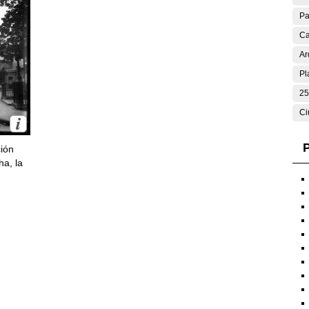
Pa
Ca
Ar
Pl
25
Ci
P
ción
ha, la