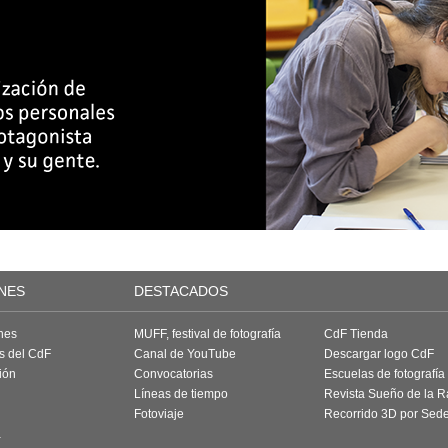
NES
DESTACADOS
nes
MUFF, festival de fotografía
CdF Tienda
as del CdF
Canal de YouTube
Descargar logo CdF
ión
Convocatorias
Escuelas de fotografía
Líneas de tiempo
Revista Sueño de la 
Fotoviaje
Recorrido 3D por Sed
a