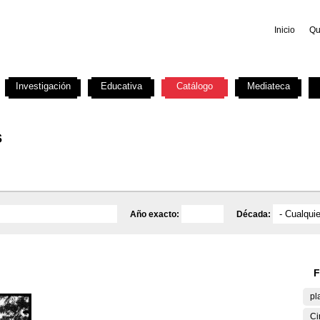
Inicio
Qu
Investigación
Educativa
Catálogo
Mediateca
s
Año exacto:
Década:
F
pl
Ci