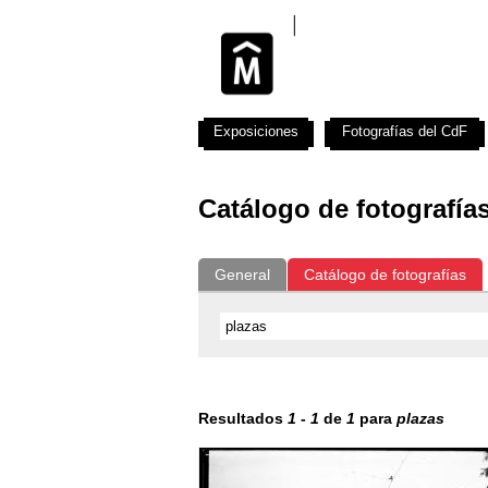
Exposiciones
Fotografías del CdF
Catálogo de fotografía
General
Catálogo de fotografías
Resultados
1
-
1
de
1
para
plazas