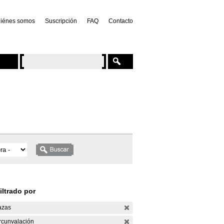
iénes somos
Suscripción
FAQ
Contacto
iltrado por
azas
rcunvalación