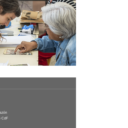
Razón
e CdF