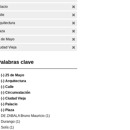
lacio
lle
quitectura
aza
 de Mayo
udad Vieja
alabras clave
(-)
25 de Mayo
(-)
Arquitectura
(-)
Calle
(-)
Circunvalación
(-)
Ciudad Vieja
(-)
Palacio
(-)
Plaza
DE ZABALA Bruno Mauricio (1)
Durango (1)
Solís (1)