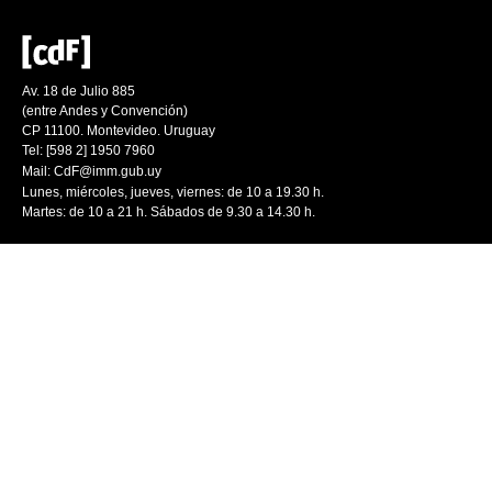
Av. 18 de Julio 885
(entre Andes y Convención)
CP 11100. Montevideo. Uruguay
Tel: [598 2] 1950 7960
Mail:
CdF@imm.gub.uy
Lunes, miércoles, jueves, viernes: de 10 a 19.30 h.
Martes: de 10 a 21 h. Sábados de 9.30 a 14.30 h.