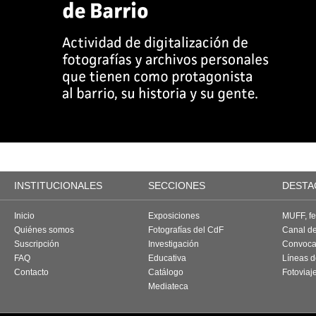
INSTITUCIONALES
SECCIONES
DESTA
Inicio
Exposiciones
MUFF, fes
Quiénes somos
Fotografías del CdF
Canal d
Suscripción
Investigación
Convoca
FAQ
Educativa
Líneas d
Contacto
Catálogo
Fotoviaj
Mediateca