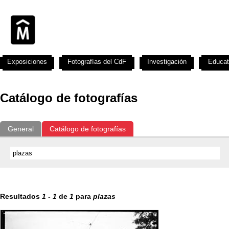
Exposiciones
Fotografías del CdF
Investigación
Educat
Catálogo de fotografías
General
Catálogo de fotografías
Resultados
1
-
1
de
1
para
plazas