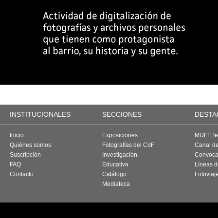
INSTITUCIONALES
SECCIONES
DESTA
Inicio
Exposiciones
MUFF, fes
Quiénes somos
Fotografías del CdF
Canal d
Suscripción
Investigación
Convoca
FAQ
Educativa
Líneas d
Contacto
Catálogo
Fotoviaj
Mediateca