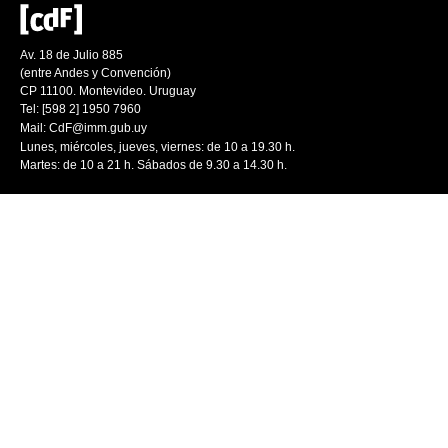
Av. 18 de Julio 885
(entre Andes y Convención)
CP 11100. Montevideo. Uruguay
Tel: [598 2] 1950 7960
Mail:
CdF@imm.gub.uy
Lunes, miércoles, jueves, viernes: de 10 a 19.30 h.
Martes: de 10 a 21 h. Sábados de 9.30 a 14.30 h.