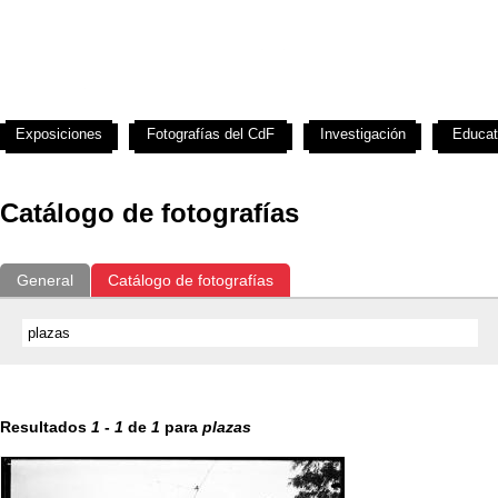
Exposiciones
Fotografías del CdF
Investigación
Educat
Catálogo de fotografías
General
Catálogo de fotografías
Resultados
1
-
1
de
1
para
plazas