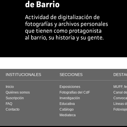
INSTITUCIONALES
SECCIONES
DESTA
Inicio
Exposiciones
MUFF, fes
Quiénes somos
Fotografías del CdF
Canal d
Suscripción
Investigación
Convoca
FAQ
Educativa
Líneas d
Contacto
Catálogo
Fotoviaj
Mediateca