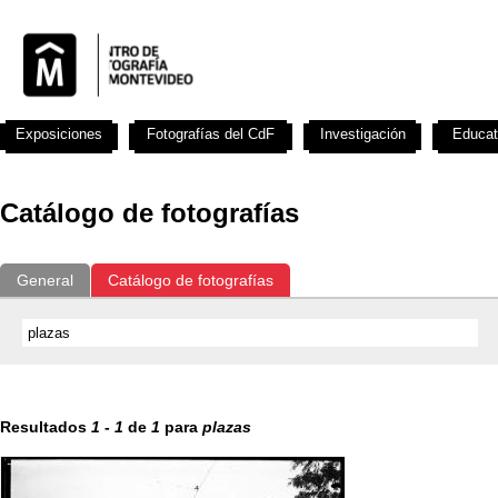
Exposiciones
Fotografías del CdF
Investigación
Educat
Catálogo de fotografías
General
Catálogo de fotografías
Resultados
1
-
1
de
1
para
plazas