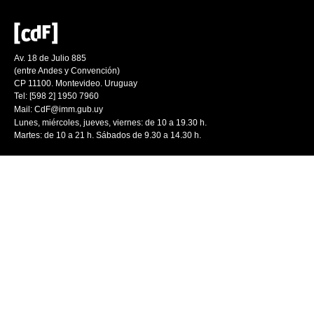
Av. 18 de Julio 885
(entre Andes y Convención)
CP 11100. Montevideo. Uruguay
Tel: [598 2] 1950 7960
Mail:
CdF@imm.gub.uy
Lunes, miércoles, jueves, viernes: de 10 a 19.30 h.
Martes: de 10 a 21 h. Sábados de 9.30 a 14.30 h.