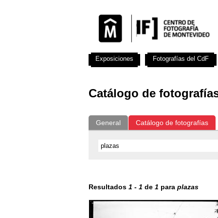
Exposiciones
Fotografías del CdF
Catálogo de fotografía
General
Catálogo de fotografías
Resultados
1
-
1
de
1
para
plazas