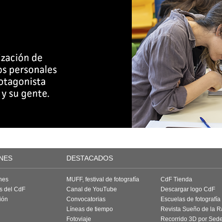
NES
DESTACADOS
nes
MUFF, festival de fotografía
CdF Tienda
as del CdF
Canal de YouTube
Descargar logo CdF
ión
Convocatorias
Escuelas de fotografía
Líneas de tiempo
Revista Sueño de la 
Fotoviaje
Recorrido 3D por Sed