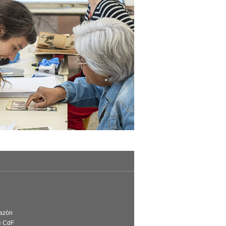
Razón
e CdF