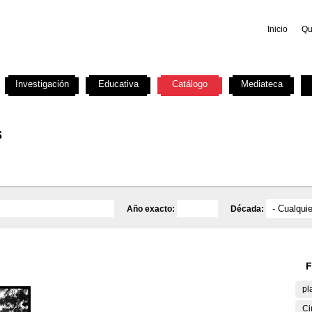
Inicio
Qu
Investigación
Educativa
Catálogo
Mediateca
s
Año exacto:
Década:
F
pl
Ci