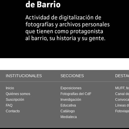
INSTITUCIONALES
SECCIONES
DESTA
Inicio
Exposiciones
MUFF, fes
Quiénes somos
Fotografías del CdF
Canal d
Suscripción
Investigación
Convoca
FAQ
Educativa
Líneas d
Contacto
Catálogo
Fotoviaj
Mediateca