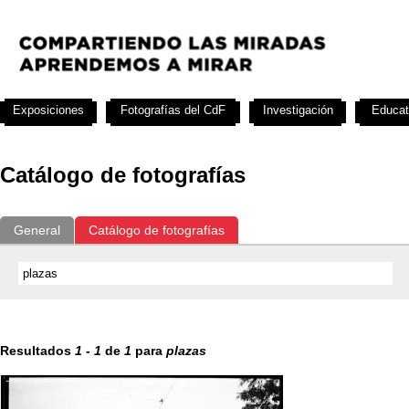
Exposiciones
Fotografías del CdF
Investigación
Educat
Catálogo de fotografías
General
Catálogo de fotografías
Resultados
1
-
1
de
1
para
plazas