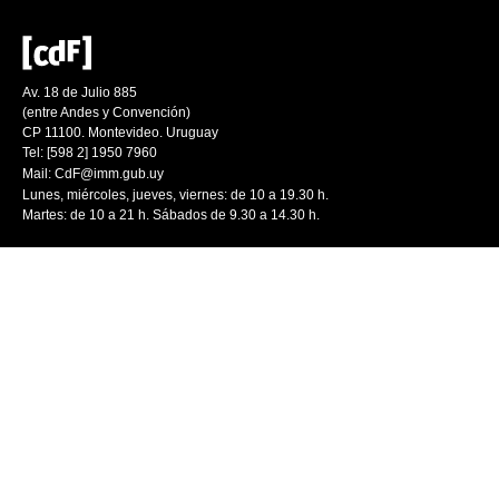
Av. 18 de Julio 885
(entre Andes y Convención)
CP 11100. Montevideo. Uruguay
Tel: [598 2] 1950 7960
Mail:
CdF@imm.gub.uy
Lunes, miércoles, jueves, viernes: de 10 a 19.30 h.
Martes: de 10 a 21 h. Sábados de 9.30 a 14.30 h.