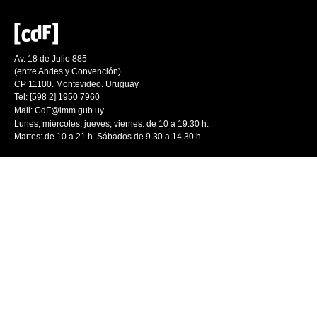
Av. 18 de Julio 885
(entre Andes y Convención)
CP 11100. Montevideo. Uruguay
Tel: [598 2] 1950 7960
Mail:
CdF@imm.gub.uy
Lunes, miércoles, jueves, viernes: de 10 a 19.30 h.
Martes: de 10 a 21 h. Sábados de 9.30 a 14.30 h.