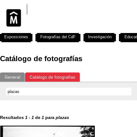
Exposiciones
Fotografías del CdF
Investigación
Educat
Catálogo de fotografías
General
Catálogo de fotografías
Resultados
1
-
1
de
1
para
plazas