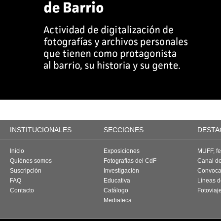
INSTITUCIONALES
SECCIONES
DESTA
Inicio
Exposiciones
MUFF, fes
Quiénes somos
Fotografías del CdF
Canal d
Suscripción
Investigación
Convoca
FAQ
Educativa
Líneas d
Contacto
Catálogo
Fotoviaj
Mediateca