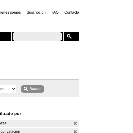
iénes somos
Suscripción
FAQ
Contacto
iltrado por
azas
rcunvalación