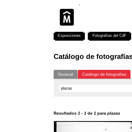
Exposiciones
Fotografías del CdF
Catálogo de fotografía
General
Catálogo de fotografías
Resultados
1
-
1
de
1
para
plazas