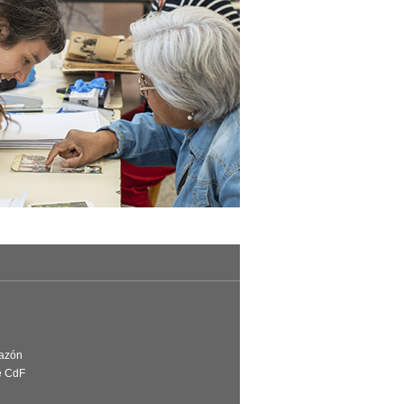
Razón
e CdF