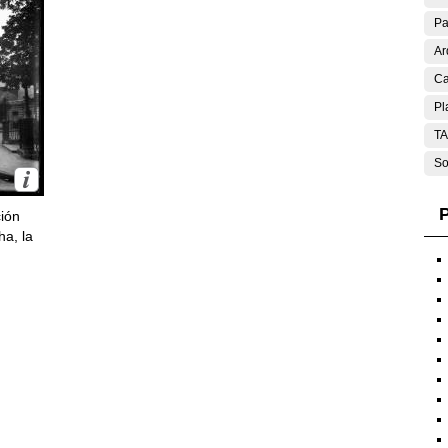
Pa
Ar
Ca
Pl
T
So
P
ción
ha, la