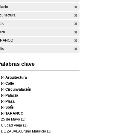
lacio
quitectura
lle
aza
ARANCO
lís
alabras clave
(-)
Arquitectura
(-)
Calle
(-)
Circunvalación
(-)
Palacio
(-)
Plaza
(-)
Solís
(-)
TARANCO
25 de Mayo (1)
Ciudad Vieja (1)
DE ZABALA Bruno Mauricio (1)