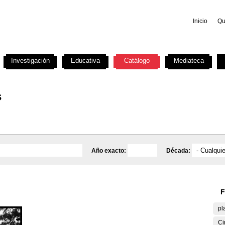
Inicio
Qu
Investigación
Educativa
Catálogo
Mediateca
s
Año exacto:
Década:
F
pl
Ci