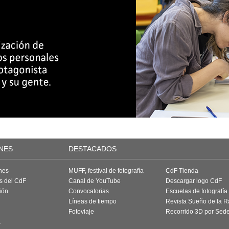
NES
DESTACADOS
nes
MUFF, festival de fotografía
CdF Tienda
as del CdF
Canal de YouTube
Descargar logo CdF
ión
Convocatorias
Escuelas de fotografía
Líneas de tiempo
Revista Sueño de la 
Fotoviaje
Recorrido 3D por Sed
a