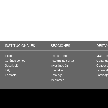
INSTITUCIONALES
SECCIONES
DESTA
Inicio
Exposiciones
MUFF, fes
Quiénes somos
Fotografías del CdF
Canal d
Suscripción
Investigación
Convoca
FAQ
Educativa
Líneas d
Contacto
Catálogo
Fotoviaj
Mediateca