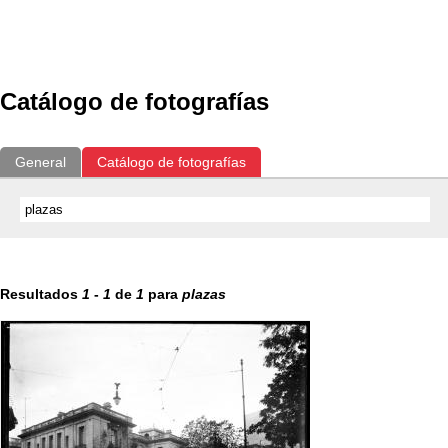
Exposiciones
Fotografías del CdF
Investigación
Educat
Catálogo de fotografías
General
Catálogo de fotografías
Resultados
1
-
1
de
1
para
plazas