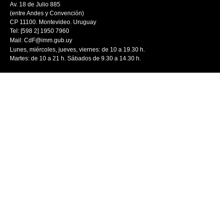
Av. 18 de Julio 885
(entre Andes y Convención)
CP 11100. Montevideo. Uruguay
Tel: [598 2] 1950 7960
Mail:
CdF@imm.gub.uy
Lunes, miércoles, jueves, viernes: de 10 a 19.30 h.
Martes: de 10 a 21 h. Sábados de 9.30 a 14.30 h.