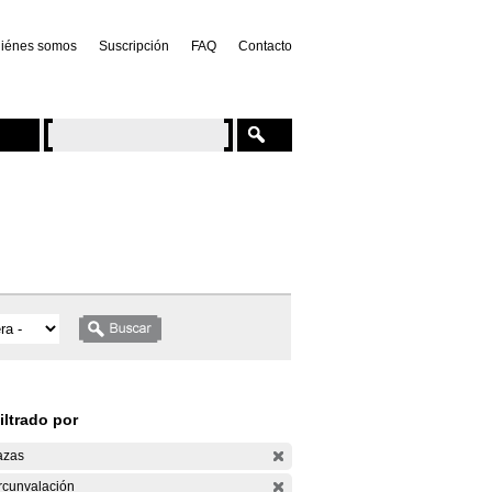
iénes somos
Suscripción
FAQ
Contacto
iltrado por
azas
rcunvalación