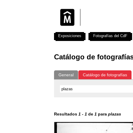
Exposiciones
Fotografías del CdF
Catálogo de fotografía
General
Catálogo de fotografías
Resultados
1
-
1
de
1
para
plazas