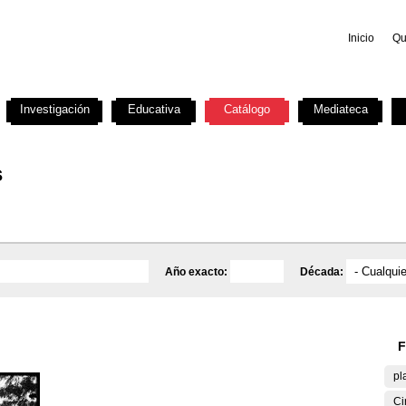
Inicio
Qu
Investigación
Educativa
Catálogo
Mediateca
s
Año exacto:
Década:
F
pl
Ci