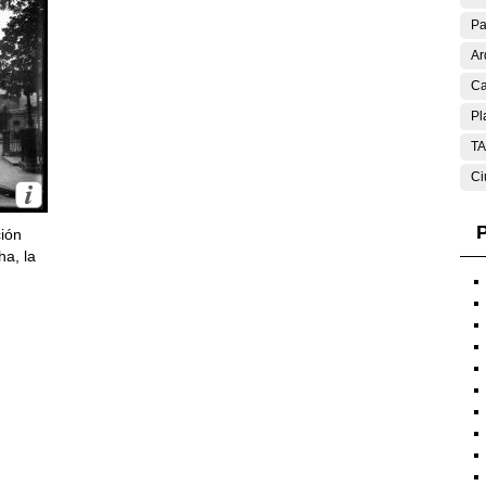
Pa
Ar
Ca
Pl
T
Ci
P
ción
ha, la