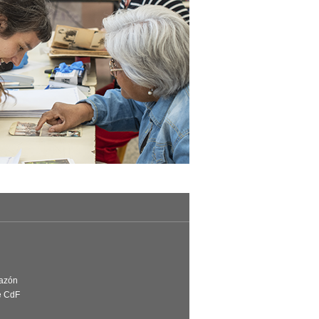
Razón
e CdF