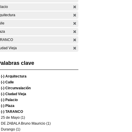
lacio
quitectura
lle
aza
ARANCO
udad Vieja
alabras clave
(-)
Arquitectura
(-)
Calle
(-)
Circunvalación
(-)
Ciudad Vieja
(-)
Palacio
(-)
Plaza
(-)
TARANCO
25 de Mayo (1)
DE ZABALA Bruno Mauricio (1)
Durango (1)