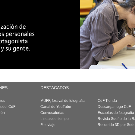
NES
DESTACADOS
nes
MUFF, festival de fotografía
CdF Tienda
as del CdF
Canal de YouTube
Descargar logo CdF
ión
Convocatorias
Escuelas de fotografía
Líneas de tiempo
Revista Sueño de la 
Fotoviaje
Recorrido 3D por Sed
a