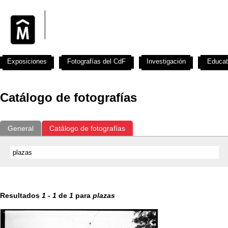
Exposiciones
Fotografías del CdF
Investigación
Educat
Catálogo de fotografías
General
Catálogo de fotografías
Resultados
1
-
1
de
1
para
plazas