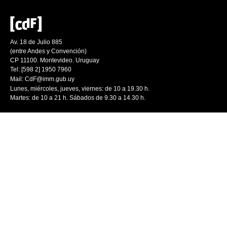
Av. 18 de Julio 885
(entre Andes y Convención)
CP 11100. Montevideo. Uruguay
Tel: [598 2] 1950 7960
Mail:
CdF@imm.gub.uy
Lunes, miércoles, jueves, viernes: de 10 a 19.30 h.
Martes: de 10 a 21 h. Sábados de 9.30 a 14.30 h.