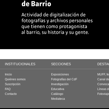
INSTITUCIONALES
SECCIONES
DESTA
Inicio
Exposiciones
MUFF, fes
Quiénes somos
Fotografías del CdF
Canal d
Suscripción
Investigación
Convoca
FAQ
Educativa
Líneas d
Contacto
Catálogo
Fotoviaj
Mediateca