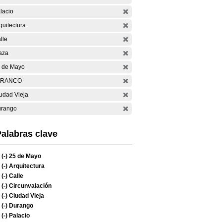
lacio
quitectura
lle
aza
 de Mayo
ARANCO
udad Vieja
rango
alabras clave
(-)
25 de Mayo
(-)
Arquitectura
(-)
Calle
(-)
Circunvalación
(-)
Ciudad Vieja
(-)
Durango
(-)
Palacio