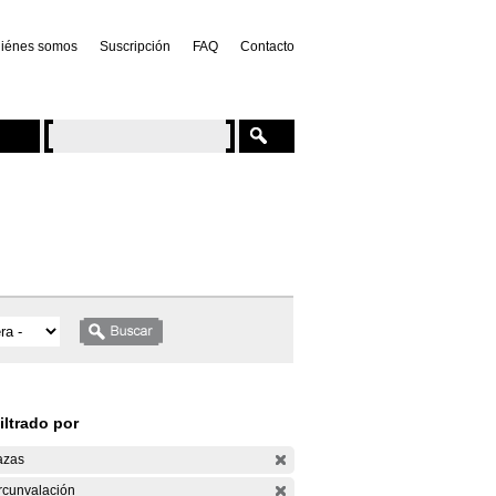
iénes somos
Suscripción
FAQ
Contacto
iltrado por
azas
rcunvalación