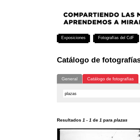
Exposiciones
Fotografías del CdF
Catálogo de fotografía
General
Catálogo de fotografías
Resultados
1
-
1
de
1
para
plazas