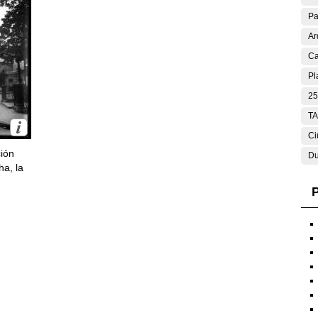
Pa
Ar
Ca
Pl
25
T
Ci
ción
Du
ha, la
P