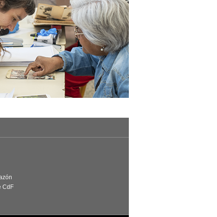
Razón
e CdF