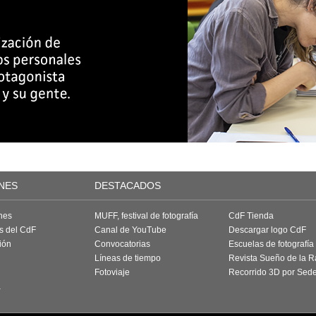
NES
DESTACADOS
nes
MUFF, festival de fotografía
CdF Tienda
as del CdF
Canal de YouTube
Descargar logo CdF
ión
Convocatorias
Escuelas de fotografía
Líneas de tiempo
Revista Sueño de la 
Fotoviaje
Recorrido 3D por Sed
a