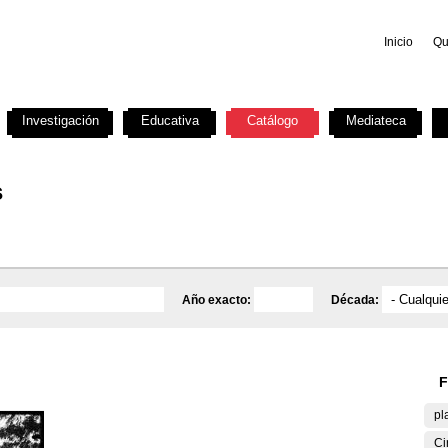
Inicio
Qu
Investigación
Educativa
Catálogo
Mediateca
s
Año exacto:
Década:
F
pl
Ci