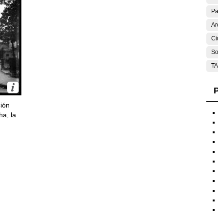
Pa
Ar
Ci
So
T
P
ción
ha, la