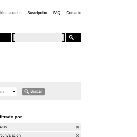
iénes somos
Suscripción
FAQ
Contacto
iltrado por
azas
rcunvalación