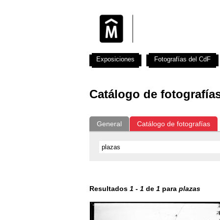
Exposiciones
Fotografías del CdF
Catálogo de fotografía
General
Catálogo de fotografías
Resultados
1
-
1
de
1
para
plazas