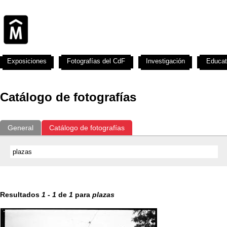
Exposiciones
Fotografías del CdF
Investigación
Educat
Catálogo de fotografías
General
Catálogo de fotografías
Resultados
1
-
1
de
1
para
plazas