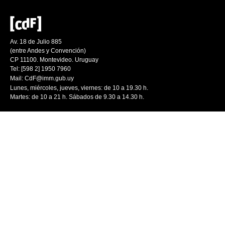
Av. 18 de Julio 885
(entre Andes y Convención)
CP 11100. Montevideo. Uruguay
Tel: [598 2] 1950 7960
Mail:
CdF@imm.gub.uy
Lunes, miércoles, jueves, viernes: de 10 a 19.30 h.
Martes: de 10 a 21 h. Sábados de 9.30 a 14.30 h.