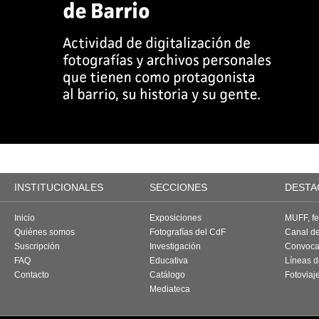
INSTITUCIONALES
SECCIONES
DESTA
Inicio
Exposiciones
MUFF, fes
Quiénes somos
Fotografías del CdF
Canal d
Suscripción
Investigación
Convoca
FAQ
Educativa
Líneas d
Contacto
Catálogo
Fotoviaj
Mediateca