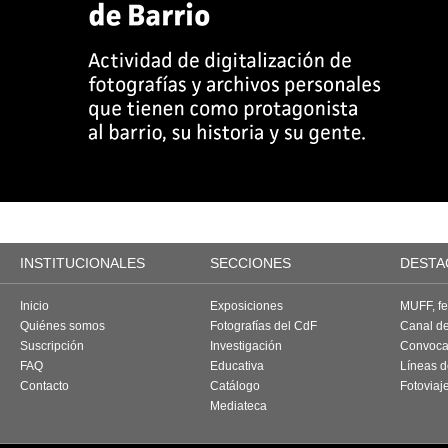
INSTITUCIONALES
SECCIONES
DESTA
Inicio
Exposiciones
MUFF, fes
Quiénes somos
Fotografías del CdF
Canal d
Suscripción
Investigación
Convoca
FAQ
Educativa
Líneas d
Contacto
Catálogo
Fotoviaj
Mediateca