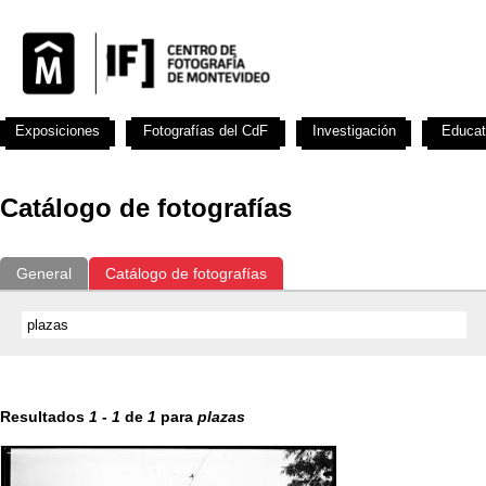
Exposiciones
Fotografías del CdF
Investigación
Educat
Catálogo de fotografías
General
Catálogo de fotografías
Resultados
1
-
1
de
1
para
plazas