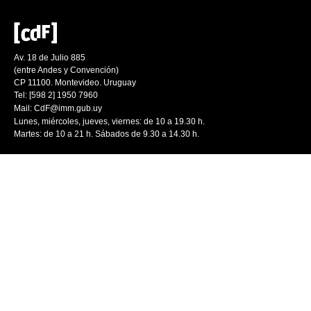
Av. 18 de Julio 885
(entre Andes y Convención)
CP 11100. Montevideo. Uruguay
Tel: [598 2] 1950 7960
Mail:
CdF@imm.gub.uy
Lunes, miércoles, jueves, viernes: de 10 a 19.30 h.
Martes: de 10 a 21 h. Sábados de 9.30 a 14.30 h.