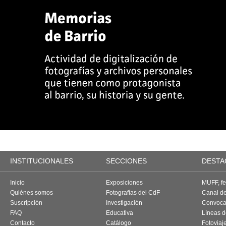
INSTITUCIONALES
SECCIONES
DESTA
Inicio
Exposiciones
MUFF, fes
Quiénes somos
Fotografías del CdF
Canal d
Suscripción
Investigación
Convoca
FAQ
Educativa
Líneas d
Contacto
Catálogo
Fotoviaj