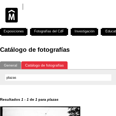
Exposiciones
Fotografías del CdF
Investigación
Educat
Catálogo de fotografías
General
Catálogo de fotografías
Resultados
1
-
1
de
1
para
plazas