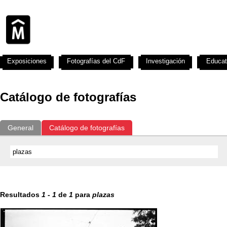
Exposiciones
Fotografías del CdF
Investigación
Educat
Catálogo de fotografías
General
Catálogo de fotografías
Resultados
1
-
1
de
1
para
plazas