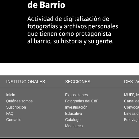
INSTITUCIONALES
SECCIONES
DESTA
Inicio
Exposiciones
MUFF, fes
Quiénes somos
Fotografías del CdF
Canal d
Suscripción
Investigación
Convoca
FAQ
Educativa
Líneas d
Contacto
Catálogo
Fotoviaj
Mediateca