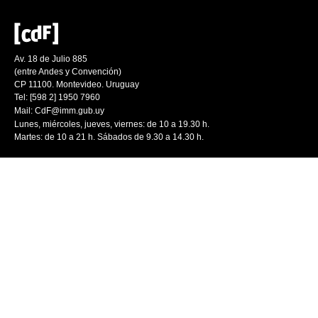
Av. 18 de Julio 885
(entre Andes y Convención)
CP 11100. Montevideo. Uruguay
Tel: [598 2] 1950 7960
Mail:
CdF@imm.gub.uy
Lunes, miércoles, jueves, viernes: de 10 a 19.30 h.
Martes: de 10 a 21 h. Sábados de 9.30 a 14.30 h.