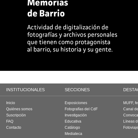
INSTITUCIONALES
SECCIONES
DESTA
Inicio
Exposiciones
MUFF, fes
Quiénes somos
Fotografías del CdF
Canal d
Suscripción
Investigación
Convoca
FAQ
Educativa
Líneas d
Contacto
Catálogo
Fotoviaj
Mediateca