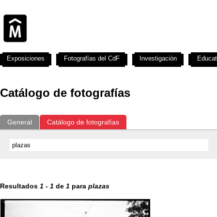
Exposiciones
Fotografías del CdF
Investigación
Educat
Catálogo de fotografías
General
Catálogo de fotografías
Resultados
1
-
1
de
1
para
plazas